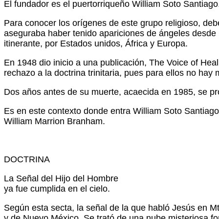
El fundador es el puertorriqueño William Soto Santiago
Para conocer los orígenes de este grupo religioso, d
aseguraba haber tenido apariciones de ángeles desde l
itinerante, por Estados unidos, África y Europa.
En 1948 dio inicio a una publicación, The Voice of Heal
rechazo a la doctrina trinitaria, pues para ellos no hay
Dos años antes de su muerte, acaecida en 1985, se proc
Es en este contexto donde entra William Soto Santiago
William Marrion Branham.
DOCTRINA
La Señal del Hijo del Hombre
ya fue cumplida en el cielo.
Según esta secta, la señal de la que habló Jesús en Mt 2
y de Nuevo México. Se trató de una nube misteriosa fo