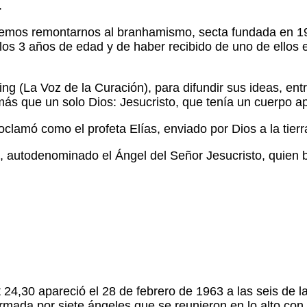
.
ebemos remontarnos al branhamismo, secta fundada en 1
os 3 años de edad y de haber recibido de uno de ellos e
ing (La Voz de la Curación), para difundir sus ideas, ent
 más que un solo Dios: Jesucristo, que tenía un cuerpo ap
lamó como el profeta Elías, enviado por Dios a la tierr
, autodenominado el Ángel del Señor Jesucristo, quien b
4,30 apareció el 28 de febrero de 1963 a las seis de la t
rmada por siete ángeles que se reunieron en lo alto con