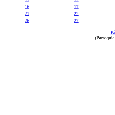
16
17
21
22
26
27
Pá
(Parroquia