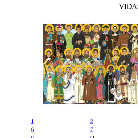
VIDA
1
2
6
7
11
12