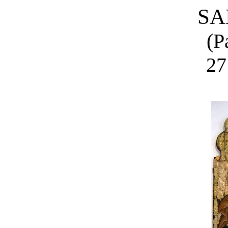
SA
(P
27