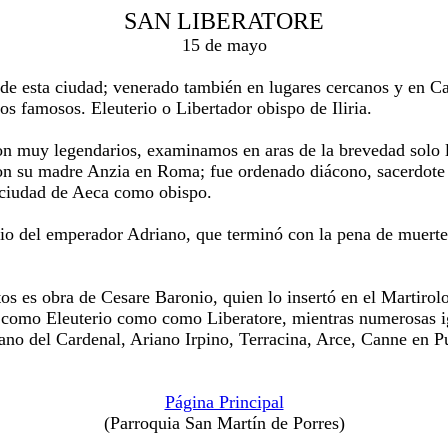
SAN LIBERATORE
15 de mayo
 esta ciudad; venerado también en lugares cercanos y en Ca
os famosos. Eleuterio o Libertador obispo de Iliria.
n muy legendarios, examinamos en aras de la brevedad solo la
a con su madre Anzia en Roma; fue ordenado diácono, sacerdot
a ciudad de Aeca como obispo.
 del emperador Adriano, que terminó con la pena de muerte p
antos es obra de Cesare Baronio, quien lo insertó en el Martir
o como Eleuterio como como Liberatore, mientras numerosas i
ano del Cardenal, Ariano Irpino, Terracina, Arce, Canne en P
Página Principal
(Parroquia San Martín de Porres)