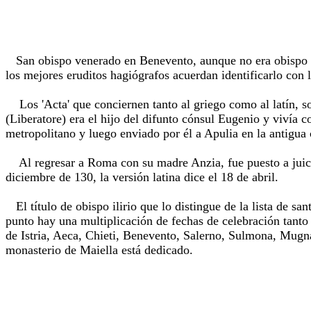
San obispo venerado en Benevento, aunque no era obispo de
los mejores eruditos hagiógrafos acuerdan identificarlo con l
Los 'Acta' que conciernen tanto al griego como al latín, so
(Liberatore) era el hijo del difunto cónsul Eugenio y viví
metropolitano y luego enviado por él a Apulia en la antigu
Al regresar a Roma con su madre Anzia, fue puesto a juicio
diciembre de 130, la versión latina dice el 18 de abril.
El título de obispo ilirio que lo distingue de la lista de s
punto hay una multiplicación de fechas de celebración tant
de Istria, Aeca, Chieti, Benevento, Salerno, Sulmona, Mugn
monasterio de Maiella está dedicado.