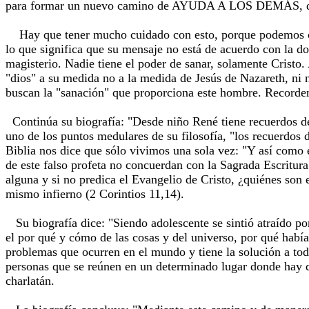
para formar un nuevo camino de AYUDA A LOS DEMÁS, de a
Hay que tener mucho cuidado con esto, porque podemos confu
lo que significa que su mensaje no está de acuerdo con la doc
magisterio. Nadie tiene el poder de sanar, solamente Cristo
"dios" a su medida no a la medida de Jesús de Nazareth, ni n
buscan la "sanación" que proporciona este hombre. Recordem
Continúa su biografía: "Desde niño René tiene recuerdos d
uno de los puntos medulares de su filosofía, "los recuerdos
Biblia nos dice que sólo vivimos una sola vez: "Y así como 
de este falso profeta no concuerdan con la Sagrada Escritura
alguna y si no predica el Evangelio de Cristo, ¿quiénes son 
mismo infierno (2 Corintios 11,14).
Su biografía dice: "Siendo adolescente se sintió atraído por
el por qué y cómo de las cosas y del universo, por qué habí
problemas que ocurren en el mundo y tiene la solución a tod
personas que se reúnen en un determinado lugar donde hay qu
charlatán.