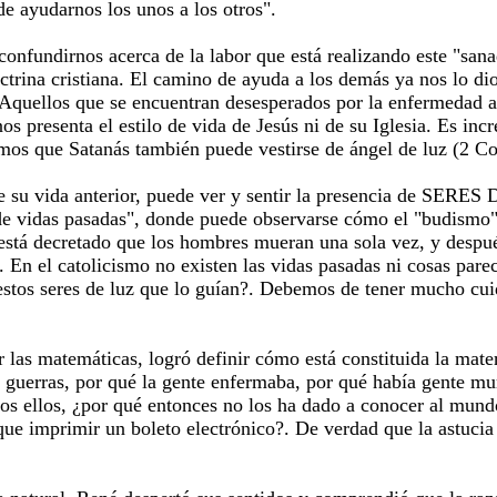
yudarnos los unos a los otros".
ndirnos acerca de la labor que está realizando este "sanador
trina cristiana. El camino de ayuda a los demás ya nos lo dio 
. Aquellos que se encuentran desesperados por la enfermedad 
os presenta el estilo de vida de Jesús ni de su Iglesia. Es in
os que Satanás también puede vestirse de ángel de luz (2 Cor
e su vida anterior, puede ver y sentir la presencia de SERES
 de vidas pasadas", donde puede observarse cómo el "budismo" 
está decretado que los hombres mueran una sola vez, y después
. En el catolicismo no existen las vidas pasadas ni cosas pare
estos seres de luz que lo guían?. Debemos de tener mucho cuid
 las matemáticas, logró definir cómo está constituida la mater
a guerras, por qué la gente enfermaba, por qué había gente mu
os ellos, ¿por qué entonces no los ha dado a conocer al mundo
e imprimir un boleto electrónico?. De verdad que la astucia d