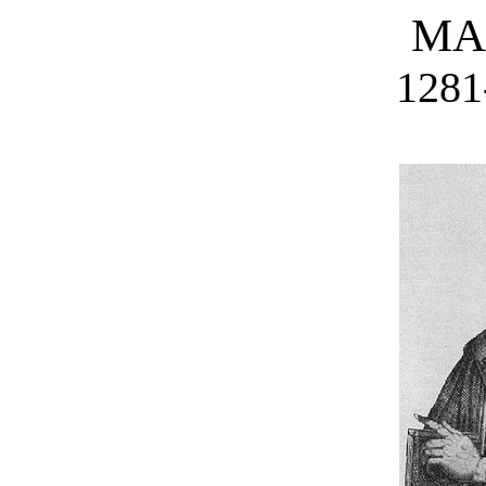
MA
1281