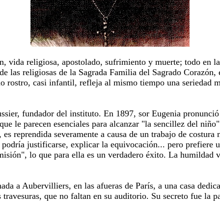
 vida religiosa, apostolado, sufrimiento y muerte; todo en l
e las religiosas de la Sagrada Familia del Sagrado Corazón, e
mo rostro, casi infantil, refleja al mismo tiempo una serieda
ier, fundador del instituto. En 1897, sor Eugenia pronunció 
 que le parecen esenciales para alcanzar "la sencillez del niñ
, es reprendida severamente a causa de un trabajo de costura m
 podría justificarse, explicar la equivocación... pero prefiere 
isión", lo que para ella es un verdadero éxito. La humildad v
da a Aubervilliers, en las afueras de París, a una casa dedica
travesuras, que no faltan en su auditorio. Su secreto fue la p